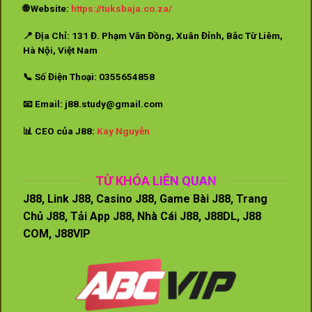
🌐 Website:
https://tuksbaja.co.za/
📍 Địa Chỉ: 131 Đ. Phạm Văn Đồng, Xuân Đỉnh, Bắc Từ Liêm,
Hà Nội, Việt Nam
📞 Số Điện Thoại: 0355654858
📧 Email:
j88.study@gmail.com
📊 CEO của J88:
Kay Nguyễn
TỪ KHÓA LIÊN QUAN
J88, Link J88, Casino J88, Game Bài J88, Trang
Chủ J88, Tải App J88, Nhà Cái J88, J88DL, J88
COM, J88VIP