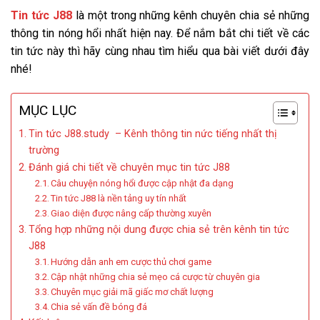
Tin tức J88
là một trong những kênh chuyên chia sẻ những
thông tin nóng hổi nhất hiện nay. Để nắm bắt chi tiết về các
tin tức này thì hãy cùng nhau tìm hiểu qua bài viết dưới đây
nhé!
MỤC LỤC
Tin tức J88.study – Kênh thông tin nức tiếng nhất thị
trường
Đánh giá chi tiết về chuyên mục tin tức J88
Câu chuyện nóng hổi được cập nhật đa dạng
Tin tức J88 là nền tảng uy tín nhất
Giao diện được nâng cấp thường xuyên
Tổng hợp những nội dung được chia sẻ trên kênh tin tức
J88
Hướng dẫn anh em cược thủ chơi game
Cập nhật những chia sẻ mẹo cá cược từ chuyên gia
Chuyên mục giải mã giấc mơ chất lượng
Chia sẻ vấn đề bóng đá