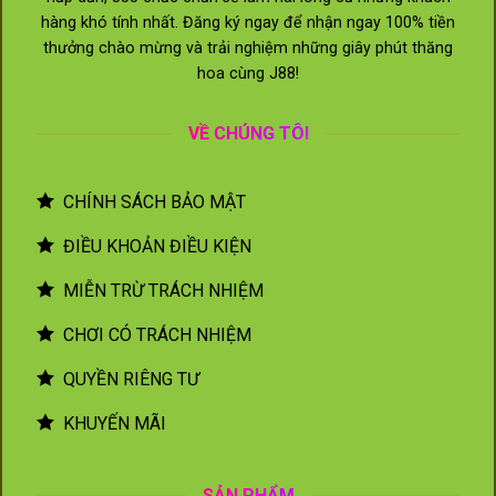
hàng khó tính nhất. Đăng ký ngay để nhận ngay 100% tiền
thưởng chào mừng và trải nghiệm những giây phút thăng
hoa cùng J88!
VỀ CHÚNG TÔI
CHÍNH SÁCH BẢO MẬT
ĐIỀU KHOẢN ĐIỀU KIỆN
MIỄN TRỪ TRÁCH NHIỆM
CHƠI CÓ TRÁCH NHIỆM
QUYỀN RIÊNG TƯ
KHUYẾN MÃI
SẢN PHẨM