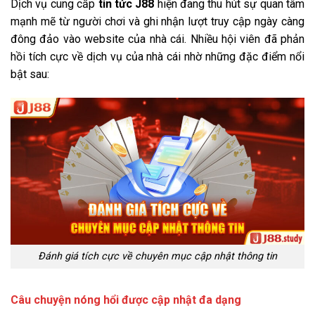
Dịch vụ cung cấp
tin tức J88
hiện đang thu hút sự quan tâm
mạnh mẽ từ người chơi và ghi nhận lượt truy cập ngày càng
đông đảo vào website của nhà cái. Nhiều hội viên đã phản
hồi tích cực về dịch vụ của nhà cái nhờ những đặc điểm nổi
bật sau:
Đánh giá tích cực về chuyên mục cập nhật thông tin
Câu chuyện nóng hổi được cập nhật đa dạng