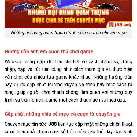
Những nội dung quan trọng được chia sẻ trên chuyên mục
Hướng dẫn anh em cược thủ chơi game
Website cung cấp dữ liệu chi tiết về cách đăng ký, đăng
nhập, nạp và rút tiền cũng như cách tham gia và thực hiện
ván chơi của nhiều tựa game khác nhau. Những hướng dẫn
này được cập nhật thường xuyên và trình bày một cách rõ
ràng, giúp người chơi nhanh chóng làm quen với những quy
trình và trải nghiệm game một cách thuận tiện và hiệu quả.
Cập nhật những chia sẻ mẹo cá cược từ chuyên gia
Chuyên mục
tin tức J88
liên tục cập nhật những chiến thuật
cược hiệu quả, được chia sẻ bởi nhiều cao thủ dày dạn kinh