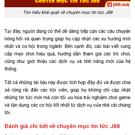
Tìm hiểu khái quát về chuyên mục tin tức J88
Tại đây, người dùng có thể dễ dàng tiếp cận các câu chuyện
nóng hổi và quan trọng giúp họ cập nhật các xu hướng mới
nhất và cơ hội trong ngành. Bên cạnh đó, các bài viết cung
cấp mẹo chơi hiệu quả, hướng dẫn tham gia các trò chơi,
cũng như giới thiệu các dịch vụ và tính năng mới của hệ
thống.
Tất cả những tài liệu này được tích hợp đầy đủ và được chia
sẻ rộng rãi đến các hội viên, giúp họ không chỉ cập nhật
những tin tức mới mà còn tối ưu hóa trải nghiệm chơi game
và tận dụng các cơ hội tốt nhất từ dịch vụ của nhà cái chúng
tôi.
Đánh giá chi tiết về chuyên mục tin tức J88