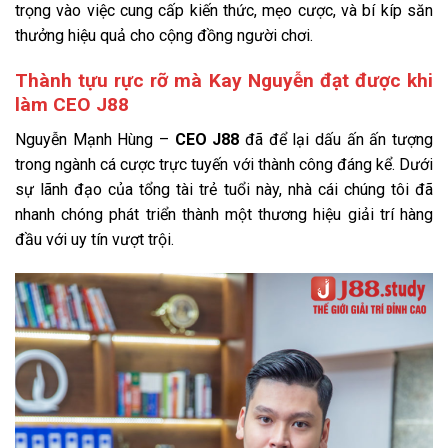
trọng vào việc cung cấp kiến thức, mẹo cược, và bí kíp săn
thưởng hiệu quả cho cộng đồng người chơi.
Thành tựu rực rỡ mà Kay Nguyễn đạt được khi
làm CEO J88
Nguyễn Mạnh Hùng –
CEO J88
đã để lại dấu ấn ấn tượng
trong ngành cá cược trực tuyến với thành công đáng kể. Dưới
sự lãnh đạo của tổng tài trẻ tuổi này, nhà cái chúng tôi đã
nhanh chóng phát triển thành một thương hiệu giải trí hàng
đầu với uy tín vượt trội.