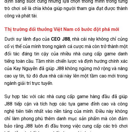
định sáng suốt cùng những lựa chọn thông minh trong từng
trò chơi sẽ là chìa khóa giúp người tham gia đạt được thành
công và phát tài.
Thị trường đổi thưởng Việt Nam có bước đột phá mới
Dưới sự lãnh đạo của
CEO J88
, nhà cái này không chỉ củng
cố vị thế của mình trong ngành cá cược mà còn trở thành một
đối tác đáng tin cậy của nhiều nhà cung cấp game danh
tiếng toàn cầu. Tầm nhìn chiến lược và định hướng chính xác
của Kay Nguyễn đã giúp J88 không ngừng mở rộng và nâng
cao uy tín, từ đó đưa nhà cái này lên một tầm cao mới trong
ngành giải trí trực tuyến.
Sự hợp tác với các nhà cung cấp game hàng đầu đã giúp
J88 tiếp cận và tích hợp các tựa game đỉnh cao và công
nghệ tiên tiến nhất vào nền tảng của mình. Điều này không
chỉ làm phong phú thêm danh mục sản phẩm mà còn đảm
bảo rằng J88 luôn đi đầu trong việc cung cấp các trò chơi