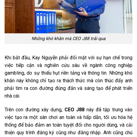
Những khó khăn mà CEO J88 trải qua
Khi bắt đầu, Kay Nguyễn phải đối mặt với sự hạn chế trong
việc tiếp cận và nghiên cứu sâu về ngành công nghiệp
gambling, do sự thiếu hụt nền tảng và thông tin. Những khó
khăn này không chỉ tạo ra thách thức mà còn thúc đẩy anh
phải tìm ra con đường đúng đắn và sáng tạo để phát triển
nhà cái.
Trên con đường xây dựng,
CEO J88
này đã tập trung vào
việc tạo ra một sân chơi an toàn và hấp dẫn, tối ưu hóa hệ
thống để bảo đảm an toàn tuyệt đối cho người dùng, và cải
thiện quy trình đăng ký cũng như đăng nhập. Anh cũng chú