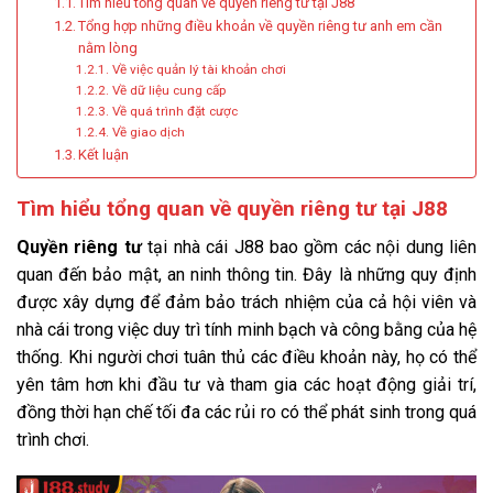
Tìm hiểu tổng quan về quyền riêng tư tại J88
Tổng hợp những điều khoản về quyền riêng tư anh em cần
nằm lòng
Về việc quản lý tài khoản chơi
Về dữ liệu cung cấp
Về quá trình đặt cược
Về giao dịch
Kết luận
Tìm hiểu tổng quan về quyền riêng tư tại J88
Quyền riêng tư
tại nhà cái J88 bao gồm các nội dung liên
quan đến bảo mật, an ninh thông tin. Đây là những quy định
được xây dựng để đảm bảo trách nhiệm của cả hội viên và
nhà cái trong việc duy trì tính minh bạch và công bằng của hệ
thống. Khi người chơi tuân thủ các điều khoản này, họ có thể
yên tâm hơn khi đầu tư và tham gia các hoạt động giải trí,
đồng thời hạn chế tối đa các rủi ro có thể phát sinh trong quá
trình chơi.