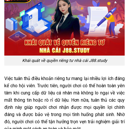
Khái quát về quyền riêng tư nhà cái J88.study
Việc tuân thủ điều khoản riêng tư mang lại nhiều lợi ích đáng
kể cho hội viên. Trước tiên, người chơi có thể hoàn toàn yên
tâm khi cung cấp dữ liệu cá nhân mà không lo ngại về việc
mất thông tin hoặc rò rỉ dữ liệu. Hơn nữa, tuân thủ các quy
định này giúp người chơi nhận được mọi quyền lợi chính
đáng và được bảo vệ trong mọi tình huống phát sinh. Nhờ
đó, người chơi có thể tận hưởng trọn vẹn trải nghiệm giải trí
của mình một cách an toàn và bảo mật.