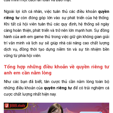
Ngoài lợi ích cá nhân, việc tuân thủ các điều khoản
quyền
riêng tư
còn đóng góp lớn vào sự phát triển của hệ thống.
Khi tất cả hội viên tuân thủ các quy định, hệ thống sẽ ngày
càng hoàn thiện, phát triển và trở nên lớn mạnh hơn. Sự đồng
hành của anh em game thủ trong việc giữ gìn không gian giải
trí văn minh và lịch sự sẽ giúp nhà cái nâng cao chất lượng
dịch vụ, đồng thời tạo dựng niềm tin và sự tín nhiệm bền
vững từ phía hội viên.
Tổng hợp những điều khoản về quyền riêng tư
anh em cần nằm lòng
Như các bạn đã biết, tân cược thủ cần nằm lòng toàn bộ
những điều khoản của
quyên riêng tư
để có trải nghiệm cá
cược chất lượng nhất hiện nay.