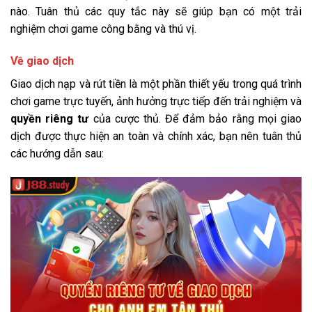
nào. Tuân thủ các quy tắc này sẽ giúp bạn có một trải
nghiệm chơi game công bằng và thú vị.
Về giao dịch
Giao dịch nạp và rút tiền là một phần thiết yếu trong quá trình
chơi game trực tuyến, ảnh hưởng trực tiếp đến trải nghiệm và
quyền riêng tư
của cược thủ. Để đảm bảo rằng mọi giao
dịch được thực hiện an toàn và chính xác, bạn nên tuân thủ
các hướng dẫn sau: