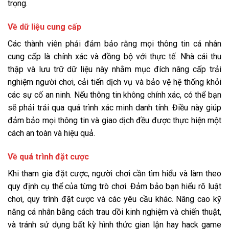
trọng.
Về dữ liệu cung cấp
Các thành viên phải đảm bảo rằng mọi thông tin cá nhân
cung cấp là chính xác và đồng bộ với thực tế. Nhà cái thu
thập và lưu trữ dữ liệu này nhằm mục đích nâng cấp trải
nghiệm người chơi, cải tiến dịch vụ và bảo vệ hệ thống khỏi
các sự cố an ninh. Nếu thông tin không chính xác, có thể bạn
sẽ phải trải qua quá trình xác minh danh tính. Điều này giúp
đảm bảo mọi thông tin và giao dịch đều được thực hiện một
cách an toàn và hiệu quả.
Về quá trình đặt cược
Khi tham gia đặt cược, người chơi cần tìm hiểu và làm theo
quy định cụ thể của từng trò chơi. Đảm bảo bạn hiểu rõ luật
chơi, quy trình đặt cược và các yêu cầu khác. Nâng cao kỹ
năng cá nhân bằng cách trau dồi kinh nghiệm và chiến thuật,
và tránh sử dụng bất kỳ hình thức gian lận hay hack game