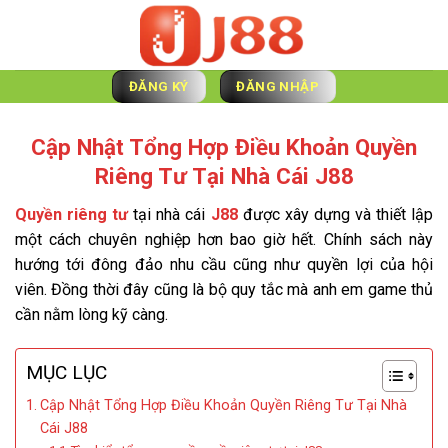
Chuyển
đến
nội
dung
ĐĂNG KÝ
ĐĂNG NHẬP
Cập Nhật Tổng Hợp Điều Khoản Quyền
Riêng Tư Tại Nhà Cái J88
Quyền riêng tư
tại nhà cái
J88
được xây dựng và thiết lập
một cách chuyên nghiệp hơn bao giờ hết. Chính sách này
hướng tới đông đảo nhu cầu cũng như quyền lợi của hội
viên. Đồng thời đây cũng là bộ quy tắc mà anh em game thủ
cần nằm lòng kỹ càng.
MỤC LỤC
Cập Nhật Tổng Hợp Điều Khoản Quyền Riêng Tư Tại Nhà
Cái J88