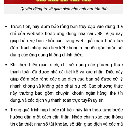
Quyền riêng tư về giao dịch cho anh em tân thủ
Trước tiên, hãy đảm bảo rằng bạn truy cập vào đúng địa
chỉ của website hoặc ứng dụng nhà cái J88. Việc này
giúp bảo vệ bạn khỏi các trang web giả mạo hoặc lừa
đảo. Tránh nhấp vào liên kết không rõ nguồn gốc hoặc sử
dụng các ứng dụng không chính thức.
Khi thực hiện giao dịch, chỉ sử dụng các phương thức
thanh toán đã được nhà cái liệt kê và xác nhận. Điều này
giúp đảm bảo rằng các giao dịch của bạn sẽ được xử lý
nhanh chóng và không gặp phải sự cố. Các phương thức
này thường bao gồm chuyển khoản ngân hàng, thẻ tín
dụng, và các dịch vụ thanh toán trực tuyến uy tín.
Trong quá trình nạp hoặc rút tiền, hãy làm theo từng bước
hướng dẫn một cách cẩn thận. Nhập chính xác các thông
tin cần thiết như số tài khoản, số tiền giao dịch và các mã