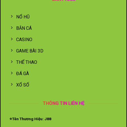
NỔ HŨ
BẮN CÁ
CASINO
GAME BÀI 3D
THỂ THAO
ĐÁ GÀ
XỔ SỐ
THÔNG TIN LIÊN HỆ
⭐️Tên Thương Hiệu: J88