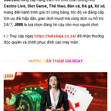
Casino Live, Slot Game, Thể thao, Bắn cá, Đá gà, Xổ số
,
mang đến hành trình giải trí công bằng, tốc độ và đẳng cấp.
Với ưu đãi hấp dẫn, giao dịch mượt mà cùng dịch vụ hỗ trợ
24/7,
J888
là lựa chọn đáng tin cậy cho mọi người chơi.
👉 Truy cập ngay
https://tuksbaja.co.za/
để nhận thưởng
độc quyền và chinh phục đỉnh cao may mắn.
HƯỚNG DẪN THAM GIA NGAY