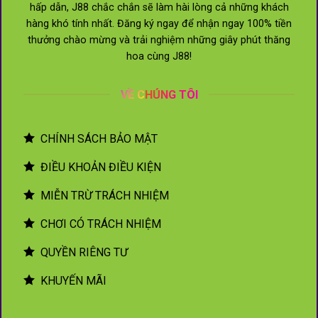
hấp dẫn, J88 chắc chắn sẽ làm hài lòng cả những khách
hàng khó tính nhất. Đăng ký ngay để nhận ngay 100% tiền
thưởng chào mừng và trải nghiệm những giây phút thăng
hoa cùng J88!
VỀ CHÚNG TÔI
CHÍNH SÁCH BẢO MẬT
ĐIỀU KHOẢN ĐIỀU KIỆN
MIỄN TRỪ TRÁCH NHIỆM
CHƠI CÓ TRÁCH NHIỆM
QUYỀN RIÊNG TƯ
KHUYẾN MÃI