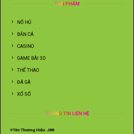
SẢN PHẨM
NỔ HŨ
BẮN CÁ
CASINO
GAME BÀI 3D
THỂ THAO
ĐÁ GÀ
XỔ SỐ
THÔNG TIN LIÊN HỆ
⭐️Tên Thương Hiệu: J88