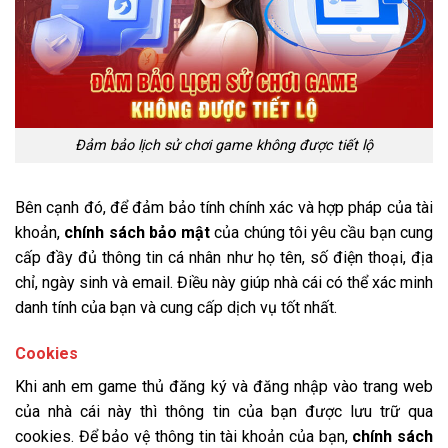
Đảm bảo lịch sử chơi game không được tiết lộ
Bên cạnh đó, để đảm bảo tính chính xác và hợp pháp của tài
khoản,
chính sách bảo mật
của chúng tôi yêu cầu bạn cung
cấp đầy đủ thông tin cá nhân như họ tên, số điện thoại, địa
chỉ, ngày sinh và email. Điều này giúp nhà cái có thể xác minh
danh tính của bạn và cung cấp dịch vụ tốt nhất.
Cookies
Khi anh em game thủ đăng ký và đăng nhập vào trang web
của nhà cái này thì thông tin của bạn được lưu trữ qua
cookies. Để bảo vệ thông tin tài khoản của bạn,
chính sách