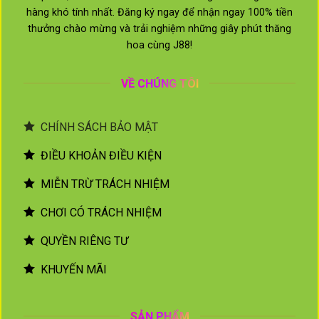
hàng khó tính nhất. Đăng ký ngay để nhận ngay 100% tiền
thưởng chào mừng và trải nghiệm những giây phút thăng
hoa cùng J88!
VỀ CHÚNG TÔI
CHÍNH SÁCH BẢO MẬT
ĐIỀU KHOẢN ĐIỀU KIỆN
MIỄN TRỪ TRÁCH NHIỆM
CHƠI CÓ TRÁCH NHIỆM
QUYỀN RIÊNG TƯ
KHUYẾN MÃI
SẢN PHẨM