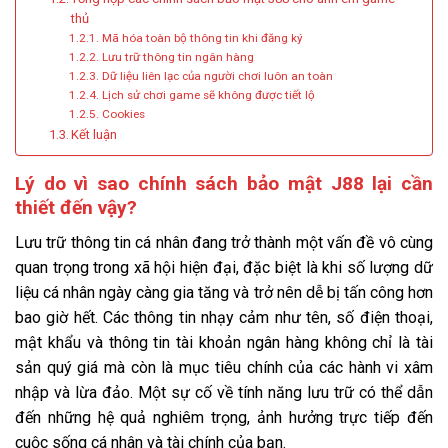
thủ
Mã hóa toàn bộ thông tin khi đăng ký
Lưu trữ thông tin ngân hàng
Dữ liệu liên lạc của người chơi luôn an toàn
Lịch sử chơi game sẽ không được tiết lộ
Cookies
Kết luận
Lý do vì sao chính sách bảo mật J88 lại cần
thiết đến vậy?
Lưu trữ thông tin cá nhân đang trở thành một vấn đề vô cùng
quan trọng trong xã hội hiện đại, đặc biệt là khi số lượng dữ
liệu cá nhân ngày càng gia tăng và trở nên dễ bị tấn công hơn
bao giờ hết. Các thông tin nhạy cảm như tên, số điện thoại,
mật khẩu và thông tin tài khoản ngân hàng không chỉ là tài
sản quý giá mà còn là mục tiêu chính của các hành vi xâm
nhập và lừa đảo. Một sự cố về tính năng lưu trữ có thể dẫn
đến những hệ quả nghiêm trọng, ảnh hưởng trực tiếp đến
cuộc sống cá nhân và tài chính của bạn.