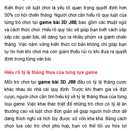
Kiến thức về luật chơi là yếu tố quan trọng quyết định hơn
50% cơ hội chiến thắng. Người chơi cần hiểu rõ quy luật của
từng trò chơi tại
game bài 3D J88
, bao gồm các thuật ngữ
và cách thức chơi. Hiểu rõ quy tắc sẽ giúp bạn biết cách sắp
xếp các quân bài, dễ dàng tạo ra nhiều phỏm và giành chiến
thắng. Việc nắm vững kiến thức cơ bản không chỉ giúp bạn
tự tin hơn khi chơi mà còn giảm thiểu rủi ro khi đưa ra quyết
định trong từng ván bài.
Hiểu rõ tỷ lệ thắng thua của từng tựa game
Mỗi trò chơi tại
game bài 3D J88
đều có tỷ lệ thắng cược
khác nhau do nhà cái quy định. Trước khi tham gia và đặt
cược, người chơi cần tìm hiểu kỹ về tỷ lệ thắng thua của từng
loại game. Việc khai thác triệt để những trò chơi có tỷ lệ ăn
thưởng cao và luật chơi đơn giản sẽ giúp người mới chơi dễ
dàng thích nghi và tích lũy được số vốn kha khá. Bằng cách
chọn lựa các trò chơi phù hợp, bạn có thể tối ưu hóa lợi