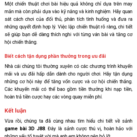
Một chiến thuật chơi bài hiệu quả không chỉ dựa trên may
mắn mà còn phải dựa vào kỹ năng và kinh nghiệm. Hãy quan
sát cách chơi của đối thủ, phân tích tình huống và đưa ra
những quyết định hợp lý. Việc lập chiến thuật rõ ràng, chi tiết
sẽ giúp bạn dễ dàng thích nghi với từng ván bài và tăng cơ
hội chiến thắng.
Biết cách tận dụng phần thưởng trong ưu đãi
Nhà cái chúng tôi thường xuyên có các chương trình khuyến
mãi và ưu đãi hấp dẫn dành cho người chơi. Hãy tận dụng
những cơ hội này để tăng vốn cược và cơ hội chiến thắng.
Các khuyến mãi có thể bao gồm tiền thưởng khi nạp tiền,
hoàn trả tiền cược hay các vòng quay miễn phí.
Kết luận
Vừa rồi, chúng ta đã cùng nhau tìm hiểu chi tiết về sảnh
game bài 3D J88
. Đây là sảnh cược thú vị, hoàn hảo với
những yếu tố tuyệt vời mà anh em không nên bỏ lỡ.