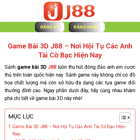
Chuyển
đến
nội
dung
ĐĂNG KÝ
ĐĂNG NHẬP
Game Bài 3D J88 – Nơi Hội Tụ Các Anh
Tài Cờ Bạc Hiện Nay
Sảnh
game bài 3D
J88
luôn thu hút đông đảo anh em cược
thủ trên toàn quốc hiện nay. Sảnh game này không chỉ có đồ
họa chất lượng mà còn sở hữu đa dạng các tựa game đổi
thưởng đỉnh cao. Ngay phần dưới đây, hãy cùng nhau khám
phá chi tiết về game bài 3D này nhé!
MỤC LỤC
Game Bài 3D J88 – Nơi Hội Tụ Các Anh Tài Cờ Bạc Hiện
Nay