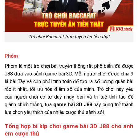
Trò chơi Baccarat trực tuyến ăn tiền thật
Phỏm
Phỏm là một trò chơi bài truyền thống rất phổ biến, đã được
J88 đưa vào sảnh game bài 3D. Mỗi người chơi được chia 9
lá bài Tây và cần phải tính toán để tạo ra số lượng quân bài
rác ít nhất, tối ưu hóa điểm số của mình. Trò chơi này yêu
cầu người chơi có tư duy nhạy bén và trí tuệ tỉnh táo để
giành chiến thắng, tựa
game bài 3D J88
này cũng trở thành
lựa chọn yêu thích của nhiều cược thủ sành sỏi.
Tổng hợp bí kíp chơi game bài 3D J88 cho anh
em cược thủ