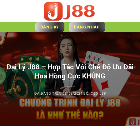
Chuyển
đến
nội
dung
ĐĂNG KÝ
ĐĂNG NHẬP
Đại Lý J88 – Hợp Tác Với Chế Độ Ưu Đãi
Hoa Hồng Cực KHỦNG
ĐÃ ĐĂNG TRÊN
08/08/2024
BỞI
CEO J88