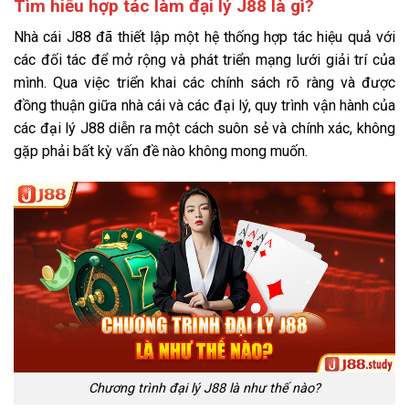
Tìm hiểu hợp tác làm đại lý J88 là gì?
Nhà cái J88 đã thiết lập một hệ thống hợp tác hiệu quả với
các đối tác để mở rộng và phát triển mạng lưới giải trí của
mình. Qua việc triển khai các chính sách rõ ràng và được
đồng thuận giữa nhà cái và các đại lý, quy trình vận hành của
các đại lý J88 diễn ra một cách suôn sẻ và chính xác, không
gặp phải bất kỳ vấn đề nào không mong muốn.
Chương trình đại lý J88 là như thế nào?