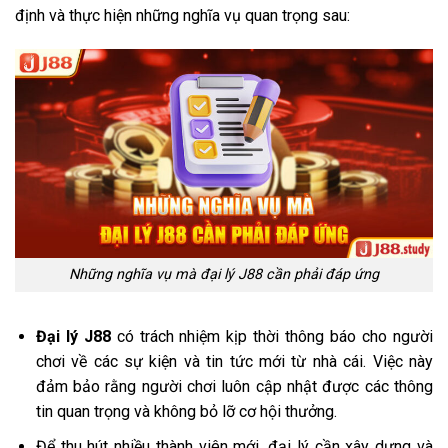
định và thực hiện những nghĩa vụ quan trọng sau:
Những nghĩa vụ mà đại lý J88 cần phải đáp ứng
Đại lý J88
có trách nhiệm kịp thời thông báo cho người
chơi về các sự kiện và tin tức mới từ nhà cái. Việc này
đảm bảo rằng người chơi luôn cập nhật được các thông
tin quan trọng và không bỏ lỡ cơ hội thưởng.
Để thu hút nhiều thành viên mới, đại lý cần xây dựng và