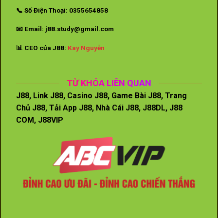
📞 Số Điện Thoại: 0355654858
📧 Email:
j88.study@gmail.com
📊 CEO của J88:
Kay Nguyễn
TỪ KHÓA LIÊN QUAN
J88, Link J88, Casino J88, Game Bài J88, Trang
Chủ J88, Tải App J88, Nhà Cái J88, J88DL, J88
COM, J88VIP