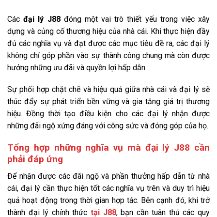
Các
đại lý J88
đóng một vai trò thiết yếu trong việc xây
dựng và củng cố thương hiệu của nhà cái. Khi thực hiện đầy
đủ các nghĩa vụ và đạt được các mục tiêu đề ra, các đại lý
không chỉ góp phần vào sự thành công chung mà còn được
hưởng những ưu đãi và quyền lợi hấp dẫn.
Sự phối hợp chặt chẽ và hiệu quả giữa nhà cái và đại lý sẽ
thúc đẩy sự phát triển bền vững và gia tăng giá trị thương
hiệu. Đồng thời tạo điều kiện cho các đại lý nhận được
những đãi ngộ xứng đáng với công sức và đóng góp của họ.
Tổng hợp những nghĩa vụ mà đại lý J88 cần
phải đáp ứng
Để nhận được các đãi ngộ và phần thưởng hấp dẫn từ nhà
cái, đại lý cần thực hiện tốt các nghĩa vụ trên và duy trì hiệu
quả hoạt động trong thời gian hợp tác. Bên cạnh đó, khi trở
thành đại lý chính thức
tại J88
, bạn cần tuân thủ các quy