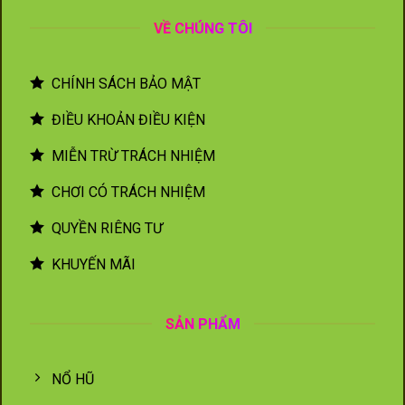
VỀ CHÚNG TÔI
CHÍNH SÁCH BẢO MẬT
ĐIỀU KHOẢN ĐIỀU KIỆN
MIỄN TRỪ TRÁCH NHIỆM
CHƠI CÓ TRÁCH NHIỆM
QUYỀN RIÊNG TƯ
KHUYẾN MÃI
SẢN PHẨM
NỔ HŨ