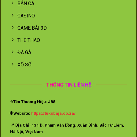
BẮN CÁ
CASINO
GAME BÀI 3D
THỂ THAO
ĐÁ GÀ
XỔ SỐ
THÔNG TIN LIÊN HỆ
⭐️Tên Thương Hiệu: J88
🌐 Website:
https://tuksbaja.co.za/
📍 Địa Chỉ: 131 Đ. Phạm Văn Đồng, Xuân Đỉnh, Bắc Từ Liêm,
Hà Nội, Việt Nam