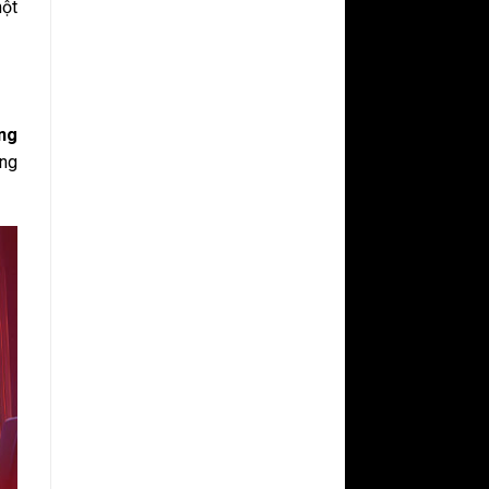
một
ng
àng