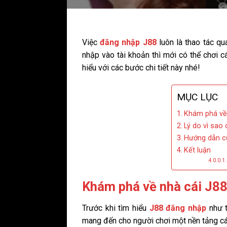
Việc
đăng nhập J88
luôn là thao tác q
nhập vào tài khoản thì mới có thể chơi 
hiểu với các bước chi tiết này nhé!
MỤC LỤC
Khám phá về
Lý do vì sao
Hướng dẫn cư
Kết luận
Khám phá về nhà cái J8
Trước khi tìm hiểu
J88 đăng nhập
như 
mang đến cho người chơi một nền tảng cá 