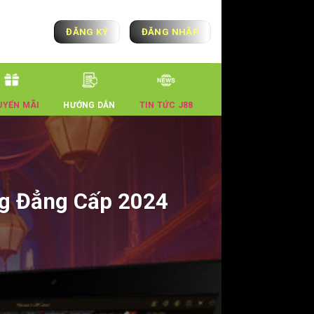
ĐĂNG KÝ
ĐĂNG NHẬP
UYẾN MÃI
HƯỚNG DẪN
TIN TỨC J88
g Đẳng Cấp 2024