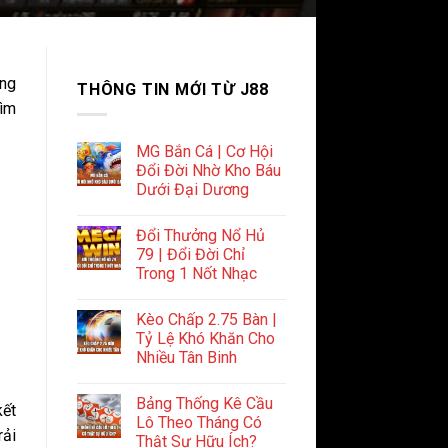
ăng
THÔNG TIN MỚI TỪ J88
tìm
MG Bắn Cá | Cơ Hội
Đổi Đời Nhờ Kho Báu
Dưới Đại Dương
Đổi Thưởng Nổ Hủ
79 | Đổi Đời Chỉ
Trong 1 Nốt Nhạc
Kèo Chấp 2.75 Bàn |
Tỷ Lệ Khó Khăn Cho
Nhiều Tân Binh
Bảng Thống Kê Cầu
kết
Lô Theo Tháng Có
rải
Thật Sự Hữu Ích?