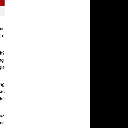
tìm
trò
 ký
ng.
gia
àng
hác
lợi
của
 mà