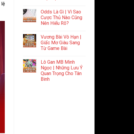
 lệ
Odds Là Gì | Vì Sao
Cược Thủ Nào Cũng
Nên Hiểu Rõ?
Vương Bài Vô Hạn |
Giấc Mơ Giàu Sang
Từ Game Bài
Lô Gan MB Minh
Ngọc | Những Lưu Ý
Quan Trọng Cho Tân
Binh